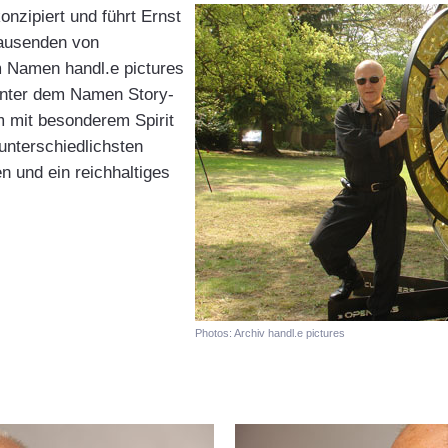
onzipiert und führt Ernst
tausenden von
m Namen handl.e pictures
unter dem Namen Story-
am mit besonderem Spirit
nterschiedlichsten
en und ein reichhaltiges
Photos: Archiv handl.e pictures