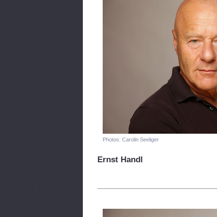
Photos: Carolin Seeliger
Ernst Handl